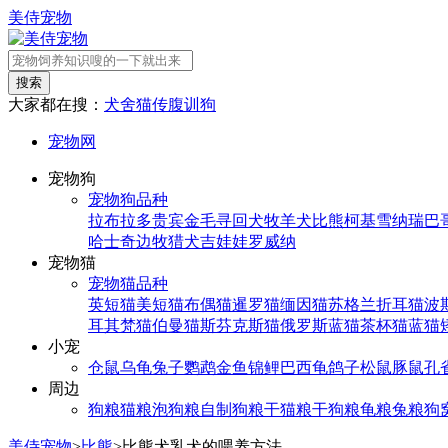
美侍宠物
搜索
大家都在搜：
犬舍
猫传腹
训狗
宠物网
宠物狗
宠物狗品种
拉布拉多
贵宾
金毛寻回犬
牧羊犬
比熊
柯基
雪纳瑞
巴
哈士奇
边牧
猎犬
吉娃娃
罗威纳
宠物猫
宠物猫品种
英短猫
美短猫
布偶猫
暹罗猫
缅因猫
苏格兰折耳猫
波
耳其梵猫
伯曼猫
斯芬克斯猫
俄罗斯蓝猫
茶杯猫
蓝猫
小宠
仓鼠
乌龟
兔子
鹦鹉
金鱼
锦鲤
巴西龟
鸽子
松鼠
豚鼠
孔
周边
狗粮
猫粮
泡狗粮
自制狗粮
干猫粮
干狗粮
龟粮
兔粮
狗
美侍宠物
>
比熊
>
比熊犬乳犬的喂养方法