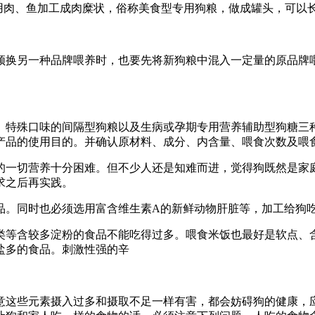
用肉、鱼加工成肉糜状，俗称美食型专用狗粮，做成罐头，可以
须换另一种品牌喂养时，也要先将新狗粮中混入一定量的原品牌
、特殊口味的间隔型狗粮以及生病或孕期专用营养辅助型狗糖三
产品的使用目的。并确认原材料、成分、内含量、喂食次数及喂
的一切营养十分困难。但不少人还是知难而进，觉得狗既然是家
求之后再实践。
品。同时也必须选用富含维生素A的新鲜动物肝脏等，加工给狗
类等含较多淀粉的食品不能吃得过多。喂食米饭也最好是软点、
盐多的食品。刺激性强的辛
意这些元素摄入过多和摄取不足一样有害，都会妨碍狗的健康，