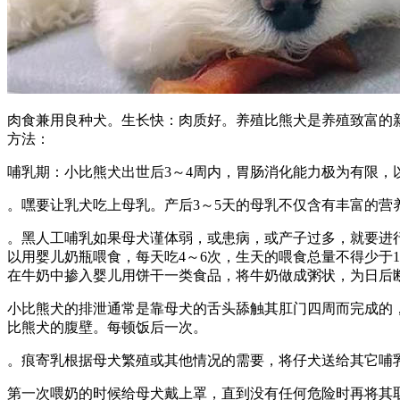
肉食兼用良种犬。生长快：肉质好。养殖比熊犬是养殖致富的
方法：
哺乳期：小比熊犬出世后3～4周内，胃肠消化能力极为有限，
。嘿要让乳犬吃上母乳。产后3～5天的母乳不仅含有丰富的营
。黑人工哺乳如果母犬谨体弱，或患病，或产子过多，就要进
以用婴儿奶瓶喂食，每天吃4～6次，生天的喂食总量不得少于1
在牛奶中掺入婴儿用饼干一类食品，将牛奶做成粥状，为日后
小比熊犬的排泄通常是靠母犬的舌头舔触其肛门四周而完成的
比熊犬的腹壁。每顿饭后一次。
。痕寄乳根据母犬繁殖或其他情况的需要，将仔犬送给其它哺
第一次喂奶的时候给母犬戴上罩，直到没有任何危险时再将其