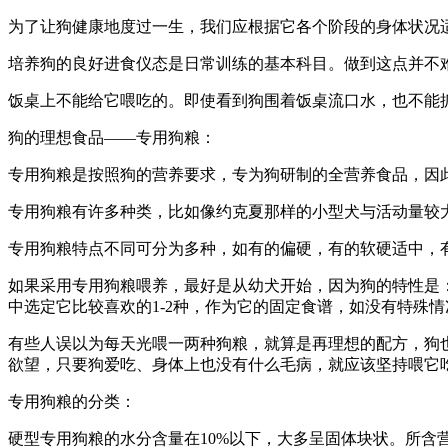
为了让狗健康地度过一生，我们应根据它各个阶段的身体状况
培养狗的良好进食仪态是日常训练的基本科目。做到这点并不
饭桌上不能给它喂吃的。即使看到狗围着饭桌流口水，也不能
狗的理想食品――专用狗粮：
专用狗粮是按照狗的营养要求，专为狗研制的全营养食品，因
专用狗粮有许多种类，比如像约克夏那样的小型犬与活动量较
专用狗粮特点不同可分为多种，如有的偏硬，有的软硬适中，
如果采用专用狗粮喂养，最好是从幼犬开始，因为狗的特性是
中选定它比较喜欢的1-2种，作为它的固定食谱，如没有特殊
有些人误以为每天光喂一两种狗粮，就算是再理想的配方，狗
欲望，只要狗爱吃、身体上也没有什么毛病，就应该坚持喂它
专用狗粮的分类：
硬型专用狗粮的水分含量在10%以下，大多呈固体块状。所含