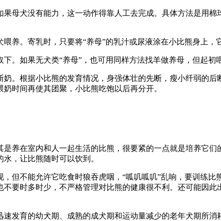
如果母犬没有能力，这一动作得靠人工去完成。具体方法是用棉
犬喂养。寄乳时，只要将“养母”的乳汁或尿液涂在小比熊身上，
取下。如果无犬类“养母”，也可用同样方法找羊做养母，但起初
批断奶。根据小比熊的发育情况，身强体壮的先断，瘦小纤弱的后
喂奶时间再使其团聚，小比熊吃饱以后再分开。
其是养在室内和人一起生活的比熊，很要紧的一点就是培养它们
的水，让比熊随时可以饮到。
现，但不能允许它吃食时狼吞虎咽，“呱叽呱叽”乱响，要训练比
也不要时多时少，不严格管理对比熊的健康很不利。还可能因此
迅速发育的幼犬期、成熟的成犬期和运动量减少的老年犬期所消