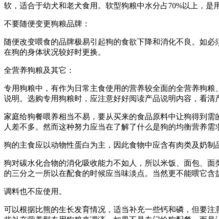
软，适合于幼犬和老犬食用。软型狗粮中水分占70%以上，是
不要随便变更狗粮品牌：
随便改变喂食的品牌极易引起狗的食欲下降和消化不良。如必
在狗的身体状况较好时更换。
全营养狗粮及其它：
专用狗粮中，有作为日常主食使用的营养较全面的全营养狗粮
说明。选购专用狗粮时，应注意好好阅读产品说明内容，看清
家庭给狗餐喂养相当不易，要从买来的食品原料中让狗得到需
人差不多。然而这种努力应当在了解了什么是狗的均衡营养需
狗的主食应以动物性蛋白为主，因此食物中应含有肉类及奶制
狗对碳水化合物的消化吸收能力不如人，所以米饭、面包、面
的三分之一所以在配食的时候应当味淡点。当然更不能喂它含
调料也不应使用。
可以根据比熊的生长发育情况，适当补充一些钙和磷，但要注