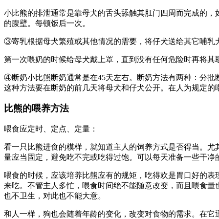
小比熊的排泄通常是靠母犬的舌头舔触其肛门四周而完成的，
的腹壁。每顿饭后一次。
③寄乳根据母犬繁殖或其他情况的需要，将仔犬送给其它哺乳
第一次喂奶的时候给母犬戴上罩，直到没有任何危险时再将其
④断奶小比熊断奶通常是在45天左右。断奶方法有两种：分
这种方法要在断奶的前几天将母犬和仔犬公开。在人为规定的
比熊的喂养方法
喂食应定时、定点、定量：
看一只比熊进食的模样，就知道主人的饲养方式是否得当。尤
量应当固定，避免吃不完或吃得过饱。可以每天准备一些干净
喂食的时候，应该培养比熊应有的规矩，吃得欢是胃口好的表
来吃。不管主人多忙，喂食时间绝不能随意改变，而且喂食量
也不卫生，对此也不能大意。
和人一样，狗也会随着年龄的变化，改变对食物的需求。在它