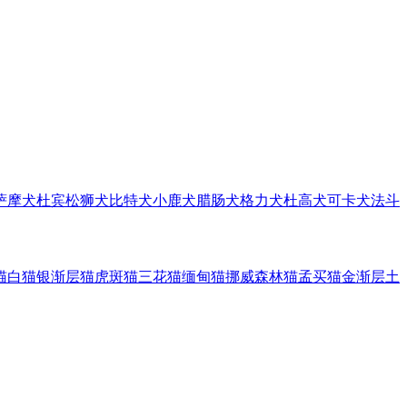
萨摩犬
杜宾
松狮犬
比特犬
小鹿犬
腊肠犬
格力犬
杜高犬
可卡犬
法斗
猫
白猫
银渐层猫
虎斑猫
三花猫
缅甸猫
挪威森林猫
孟买猫
金渐层
土