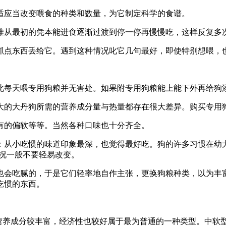
适应当改变喂食的种类和数量，为它制定科学的食谱。
难从最初的凭本能进食逐渐过渡到停一停再慢慢吃，这样反复多
抓点东西丢给它。遇到这种情况叱它几句最好，即使特别想喂，
此每天喂专用狗粮并无害处。如果附专用狗粮能上能下外再给狗
大的大丹狗所需的营养成分量与热量都存在很大差异。购买专用
有的偏软等等。当然各种口味也十分齐全。
：从小吃惯的味道印象最深，也觉得最好吃。狗的许多习惯在幼
情况一般不要轻易改变。
也会吃腻的，于是它们轻率地自作主张，更换狗粮种类，以为丰
吃惯的东西。
营养成分较丰富，经济性也较好属于最为普通的一种类型。中软型