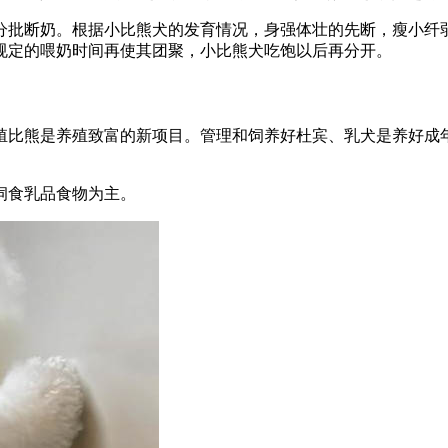
：分批断奶。根据小比熊犬的发育情况，身强体壮的先断，瘦小纤
规定的喂奶时间再使其团聚，小比熊犬吃饱以后再分开。
殖比熊是养殖致富的新项目。管理和饲养好杜宾、乳犬是养好成
饲食乳品食物为主。