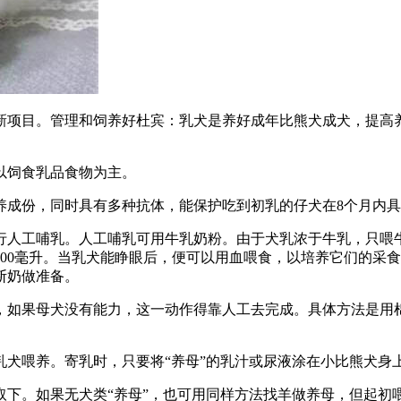
新项目。管理和饲养好杜宾：乳犬是养好成年比熊犬成犬，提高
以饲食乳品食物为主。
养成份，同时具有多种抗体，能保护吃到初乳的仔犬在8个月内
行人工哺乳。人工哺乳可用牛乳奶粉。由于犬乳浓于牛乳，只喂牛
00毫升。当乳犬能睁眼后，便可以用血喂食，以培养它们的采食能力
断奶做准备。
，如果母犬没有能力，这一动作得靠人工去完成。具体方法是用
乳犬喂养。寄乳时，只要将“养母”的乳汁或尿液涂在小比熊犬身
取下。如果无犬类“养母”，也可用同样方法找羊做养母，但起初