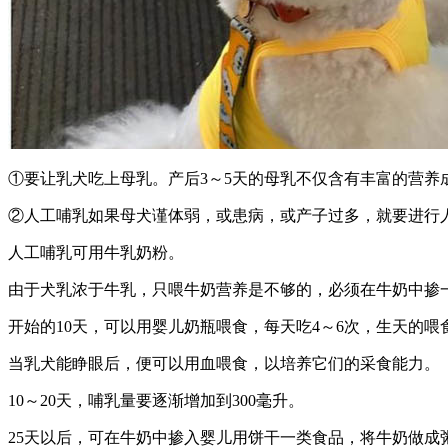
①要让乳犬吃上母乳。产后3～5天的母乳不仅含有丰富的营养
②人工哺乳如果母犬谨体弱，或患病，或产子过多，就要进行
人工哺乳可用牛乳奶粉。
由于犬乳浓于牛乳，只喂牛奶营养是不够的，必须在牛奶中掺
开始的10天，可以用婴儿奶瓶喂食，每天吃4～6次，生天的喂食
当乳犬能睁眼后，便可以用血喂食，以培养它们的采食能力。
10～20天，哺乳量要逐渐增加到300毫升。
25天以后，可在牛奶中掺入婴儿用饼干一类食品，将牛奶做成