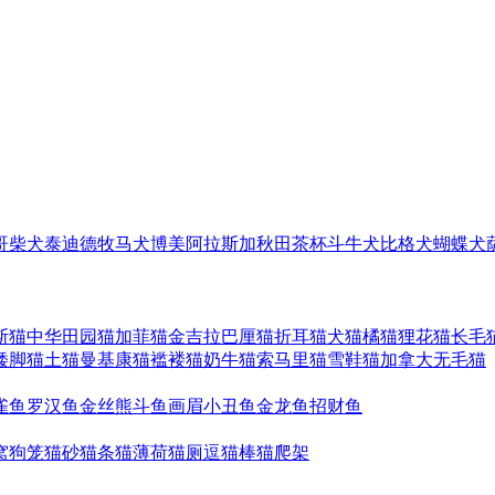
哥
柴犬
泰迪
德牧
马犬
博美
阿拉斯加
秋田
茶杯
斗牛犬
比格犬
蝴蝶犬
斯猫
中华田园猫
加菲猫
金吉拉
巴厘猫
折耳猫
犬猫
橘猫
狸花猫
长毛
矮脚猫
土猫
曼基康猫
褴褛猫
奶牛猫
索马里猫
雪鞋猫
加拿大无毛猫
雀鱼
罗汉鱼
金丝熊
斗鱼
画眉
小丑鱼
金龙鱼
招财鱼
窝
狗笼
猫砂
猫条
猫薄荷
猫厕
逗猫棒
猫爬架