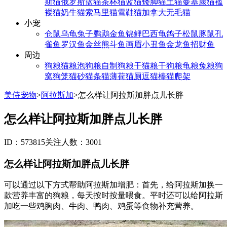
斯猫
俄罗斯蓝猫
茶杯猫
蓝猫
矮脚猫
土猫
曼基康猫
褴
褛猫
奶牛猫
索马里猫
雪鞋猫
加拿大无毛猫
小宠
仓鼠
乌龟
兔子
鹦鹉
金鱼
锦鲤
巴西龟
鸽子
松鼠
豚鼠
孔
雀鱼
罗汉鱼
金丝熊
斗鱼
画眉
小丑鱼
金龙鱼
招财鱼
周边
狗粮
猫粮
泡狗粮
自制狗粮
干猫粮
干狗粮
龟粮
兔粮
狗
窝
狗笼
猫砂
猫条
猫薄荷
猫厕
逗猫棒
猫爬架
美侍宠物
>
阿拉斯加
>
怎么样让阿拉斯加胖点儿长胖
怎么样让阿拉斯加胖点儿长胖
ID：573815
关注人数：3001
怎么样让阿拉斯加胖点儿长胖
可以通过以下方式帮助阿拉斯加增肥：首先，给阿拉斯加换一
款营养丰富的狗粮，每天按时按量喂食。平时还可以给阿拉斯
加吃一些鸡胸肉、牛肉、鸭肉、鸡蛋等食物补充营养。