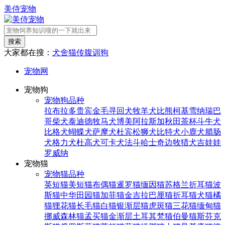
美侍宠物
搜索
大家都在搜：
犬舍
猫传腹
训狗
宠物网
宠物狗
宠物狗品种
拉布拉多
贵宾
金毛寻回犬
牧羊犬
比熊
柯基
雪纳瑞
巴
哥
柴犬
泰迪
德牧
马犬
博美
阿拉斯加
秋田
茶杯
斗牛犬
比格犬
蝴蝶犬
萨摩犬
杜宾
松狮犬
比特犬
小鹿犬
腊肠
犬
格力犬
杜高犬
可卡犬
法斗
哈士奇
边牧
猎犬
吉娃娃
罗威纳
宠物猫
宠物猫品种
英短猫
美短猫
布偶猫
暹罗猫
缅因猫
苏格兰折耳猫
波
斯猫
中华田园猫
加菲猫
金吉拉
巴厘猫
折耳猫
犬猫
橘
猫
狸花猫
长毛猫
白猫
银渐层猫
虎斑猫
三花猫
缅甸猫
挪威森林猫
孟买猫
金渐层
土耳其梵猫
伯曼猫
斯芬克