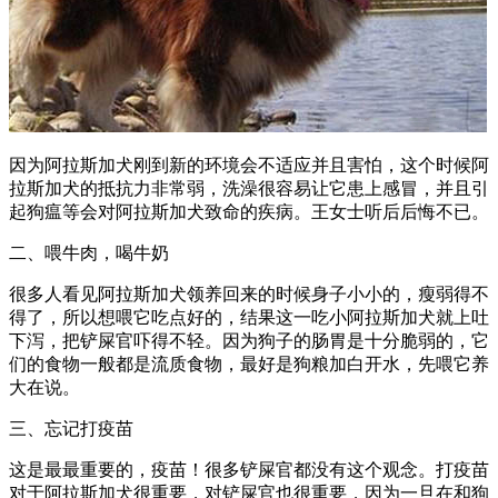
因为阿拉斯加犬刚到新的环境会不适应并且害怕，这个时候阿
拉斯加犬的抵抗力非常弱，洗澡很容易让它患上感冒，并且引
起狗瘟等会对阿拉斯加犬致命的疾病。王女士听后后悔不已。
二、喂牛肉，喝牛奶
很多人看见阿拉斯加犬领养回来的时候身子小小的，瘦弱得不
得了，所以想喂它吃点好的，结果这一吃小阿拉斯加犬就上吐
下泻，把铲屎官吓得不轻。因为狗子的肠胃是十分脆弱的，它
们的食物一般都是流质食物，最好是狗粮加白开水，先喂它养
大在说。
三、忘记打疫苗
这是最最重要的，疫苗！很多铲屎官都没有这个观念。打疫苗
对于阿拉斯加犬很重要，对铲屎官也很重要，因为一旦在和狗