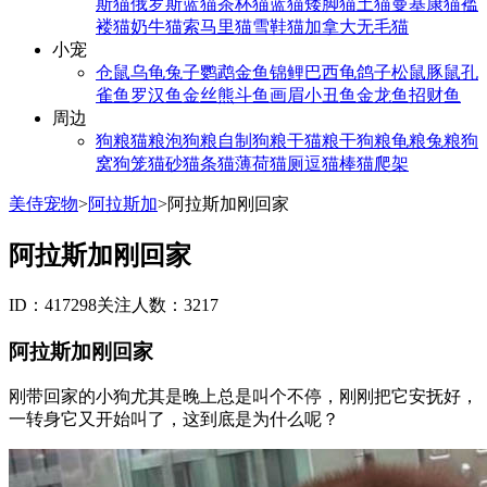
斯猫
俄罗斯蓝猫
茶杯猫
蓝猫
矮脚猫
土猫
曼基康猫
褴
褛猫
奶牛猫
索马里猫
雪鞋猫
加拿大无毛猫
小宠
仓鼠
乌龟
兔子
鹦鹉
金鱼
锦鲤
巴西龟
鸽子
松鼠
豚鼠
孔
雀鱼
罗汉鱼
金丝熊
斗鱼
画眉
小丑鱼
金龙鱼
招财鱼
周边
狗粮
猫粮
泡狗粮
自制狗粮
干猫粮
干狗粮
龟粮
兔粮
狗
窝
狗笼
猫砂
猫条
猫薄荷
猫厕
逗猫棒
猫爬架
美侍宠物
>
阿拉斯加
>
阿拉斯加刚回家
阿拉斯加刚回家
ID：417298
关注人数：3217
阿拉斯加刚回家
刚带回家的小狗尤其是晚上总是叫个不停，刚刚把它安抚好，
一转身它又开始叫了，这到底是为什么呢？