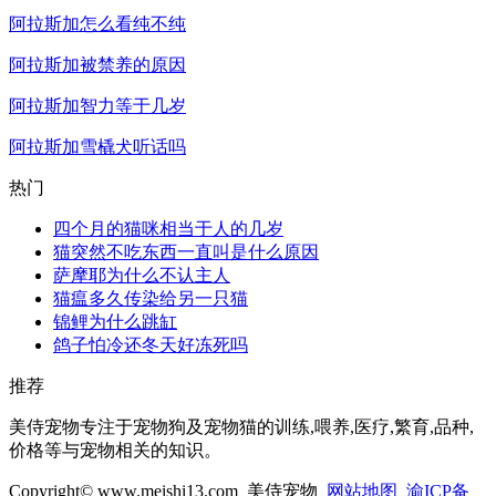
阿拉斯加怎么看纯不纯
阿拉斯加被禁养的原因
阿拉斯加智力等于几岁
阿拉斯加雪橇犬听话吗
热门
四个月的猫咪相当于人的几岁
猫突然不吃东西一直叫是什么原因
萨摩耶为什么不认主人
猫瘟多久传染给另一只猫
锦鲤为什么跳缸
鸽子怕冷还冬天好冻死吗
推荐
美侍宠物专注于宠物狗及宠物猫的训练,喂养,医疗,繁育,品种,
价格等与宠物相关的知识。
Copyright© www.meishi13.com 美侍宠物
网站地图
渝ICP备