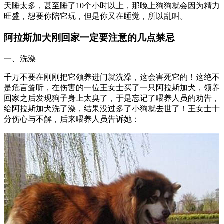
天睡太多，甚至睡了10个小时以上，那晚上狗狗就会因为精力
旺盛，想要你陪它玩，但是你又在睡觉，所以乱叫。
阿拉斯加犬刚回家一定要注意的几点禁忌
一、洗澡
千万不要在刚刚把它领养进门就洗澡，这会害死它的！这绝不
是危言耸听，在伤害的一位王女士买了一只阿拉斯加犬，领养
回家之后发现狗子身上太臭了，于是忘记了喂养人员的劝告，
给阿拉斯加犬洗了澡，结果没过多了小狗就去世了！王女士十
分伤心与不解，后来喂养人员告诉她：