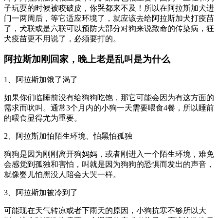
子玩耍的时候被咬破皮，你哭都来不及！所以在阿拉斯加犬进
门一两周后，等它适应环境了，就应该去给阿拉斯加犬打疫苗
了，犬联或是六联可以预防大部分对狗来说致命的传染病，狂
犬疫苗更不用说了，必须要打的。
阿拉斯加刚回家，晚上老是乱叫是为什么
1、阿拉斯加饿了渴了
如果你们临睡前没有给狗狗吃饱，那它可能会因为有这方面的
需求而吠叫。通常3个月内的小狗一天需要喂食4餐，所以睡前
的喂食显得尤为重要。
2、阿拉斯加怕陌生环境、怕黑怕孤独
狗狗是因为刚刚离开狗妈妈，或者刚进入一个陌生环境，难免
会感觉到孤独和害怕，叫就是因为狗狗的恐惧而发出的声音，
就像婴儿怕黑没人陪会大哭一样。
3、阿拉斯加被冷到了
可能现在天气转凉或者下雨天的原因，小狗抗寒不够所以大