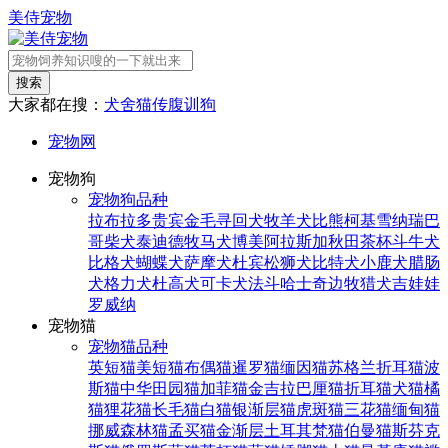
美侍宠物
搜索
大家都在搜：
犬舍
猫传腹
训狗
宠物网
宠物狗
宠物狗品种
拉布拉多
贵宾
金毛寻回犬
牧羊犬
比熊
柯基
雪纳瑞
巴
哥
柴犬
泰迪
德牧
马犬
博美
阿拉斯加
秋田
茶杯
斗牛犬
比格犬
蝴蝶犬
萨摩犬
杜宾
松狮犬
比特犬
小鹿犬
腊肠
犬
格力犬
杜高犬
可卡犬
法斗
哈士奇
边牧
猎犬
吉娃娃
罗威纳
宠物猫
宠物猫品种
英短猫
美短猫
布偶猫
暹罗猫
缅因猫
苏格兰折耳猫
波
斯猫
中华田园猫
加菲猫
金吉拉
巴厘猫
折耳猫
犬猫
橘
猫
狸花猫
长毛猫
白猫
银渐层猫
虎斑猫
三花猫
缅甸猫
挪威森林猫
孟买猫
金渐层
土耳其梵猫
伯曼猫
斯芬克